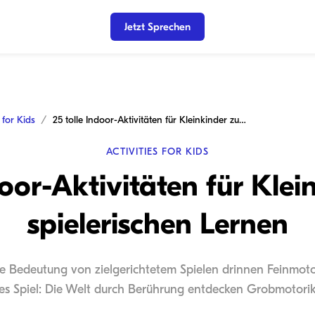
Jetzt Sprechen
s for Kids
25 tolle Indoor-Aktivitäten für Kleinkinder zum spielerischen Lernen
ACTIVITIES FOR KIDS
door-Aktivitäten für Kle
spielerischen Lernen
Die Bedeutung von zielgerichtetem Spielen drinnen Feinmo
s Spiel: Die Welt durch Berührung entdecken Grobmotorik