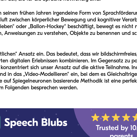
in seinen frühen Jahren irgendeine Form von Sprachförderu
e Kluft zwischen körperlicher Bewegung und kognitiver Vera
eben“ oder „Ballon-Hockey“ beschäftigt, bewegt es nicht 
fen, Anweisungen zu verstehen, Objekte zu benennen und s
lichen“ Ansatz ein. Das bedeutet, dass wir bildschirmfreies,
erten digitalen Erlebnissen kombinieren. Im Gegensatz zu pa
onzentriert sich unser Ansatz auf die aktive Teilnahme. I
ind in das „Video-Modellieren“ ein, bei dem es Gleichaltri
 auf Spiegelneuronen basierende Methodik ist eine perfe
r im Folgenden besprechen werden.