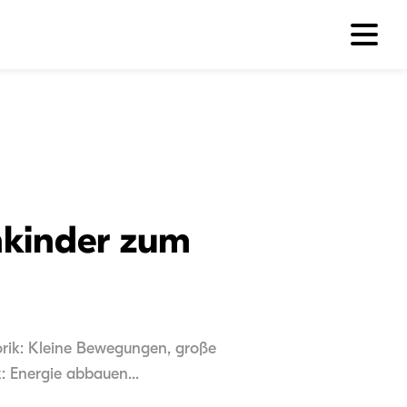
inkinder zum
torik: Kleine Bewegungen, große
: Energie abbauen...