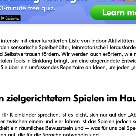
ntensiv mit einer kuratierten Liste von Indoor-Aktivitäten 
rden sensorische Spielbehälter, feinmotorische Herausford
 Selbstvertrauen fördern. Wir werden auch erörtern, wie 
italen Tools in Einklang bringt, um eine abgerundete Entw
Sie über ein umfassendes Repertoire an Ideen, um jeden „ei
 zielgerichtetem Spielen im Ha
für Kleinkinder sprechen, ist es leicht, sich nur auf den „
ter zwischen einem und vier Jahren ist das Spielen jedoch s
kelt ein räumliches Bewusstsein und – was für uns bei Spe
en auf, die für die Sprache notwendig sind.