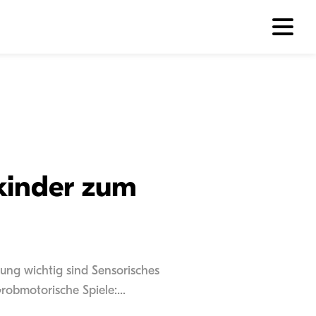
nkinder zum
lung wichtig sind Sensorisches
obmotorische Spiele:...