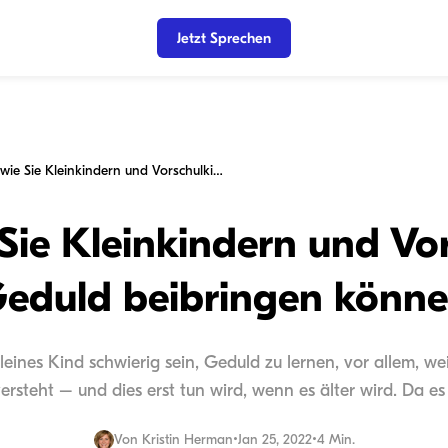
Jetzt Sprechen
5 Wege, wie Sie Kleinkindern und Vorschulkindern Geduld beibringen können
Sie Kleinkindern und Vo
eduld beibringen könn
leines Kind schwierig sein, Geduld zu lernen, vor allem, w
ersteht – und dies erst tun wird, wenn es älter wird. Da es 
Von
Kristin Herman
•
Jan 25, 2022
•
4 Min.