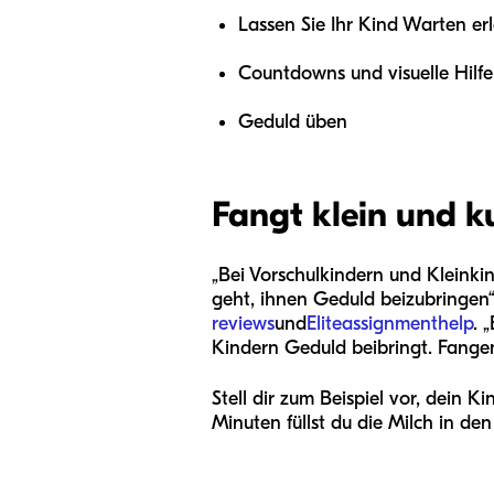
Lassen Sie Ihr Kind Warten er
Countdowns und visuelle Hilf
Geduld üben
Fangt klein und k
„Bei Vorschulkindern und Kleinki
geht, ihnen Geduld beizubringen“
reviews
und
Eliteassignmenthelp
. 
Kindern Geduld beibringt. Fangen
Stell dir zum Beispiel vor, dein
Minuten füllst du die Milch in d