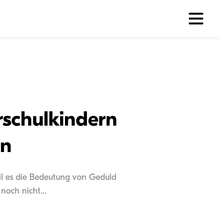
rschulkindern
en
eil es die Bedeutung von Geduld
noch nicht...