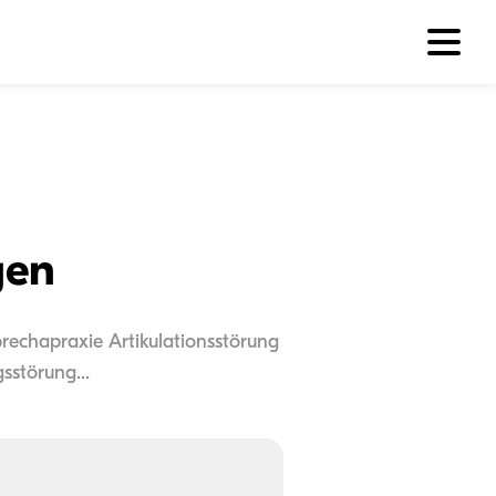
gen
rechapraxie Artikulationsstörung
sstörung...