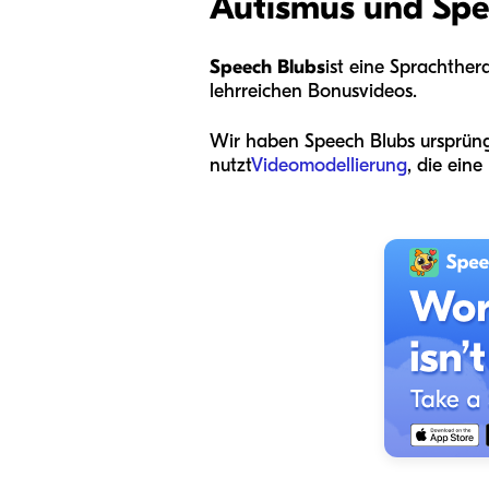
Autismus und Spe
Speech Blubs
ist eine Sprachther
lehrreichen Bonusvideos.
Wir haben Speech Blubs ursprüng
nutzt
Videomodellierung
, die ein