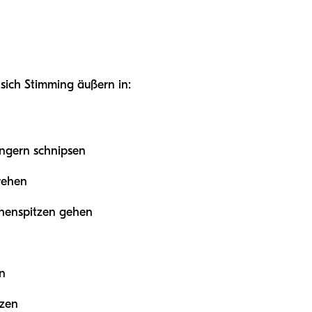
sich Stimming äußern in:
ingern schnipsen
rehen
ehenspitzen gehen
n
tzen