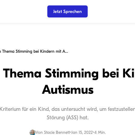
Jetzt Sprechen
Alles zum Thema Stimming bei Kindern mit Autismus
m Thema Stimming bei Ki
Autismus
Kriterium für ein Kind, das untersucht wird, um festzustell
Störung (ASS) hat.
Von
Stacie Bennett
•
Jan 15, 2022
•
4 Min.