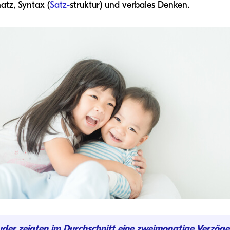
atz, Syntax (
Satz-
struktur) und verbales Denken.
uder zeigten im Durchschnitt eine zweimonatige Verzög