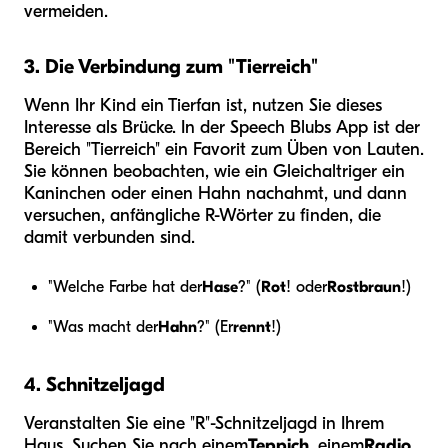
vermeiden.
3. Die Verbindung zum "Tierreich"
Wenn Ihr Kind ein Tierfan ist, nutzen Sie dieses
Interesse als Brücke. In der Speech Blubs App ist der
Bereich "Tierreich" ein Favorit zum Üben von Lauten.
Sie können beobachten, wie ein Gleichaltriger ein
Kaninchen oder einen Hahn nachahmt, und dann
versuchen, anfängliche R-Wörter zu finden, die
damit verbunden sind.
"Welche Farbe hat der
Hase
?" (
Rot
! oder
Rostbraun
!)
"Was macht der
Hahn
?" (Er
rennt
!)
4. Schnitzeljagd
Veranstalten Sie eine "R"-Schnitzeljagd in Ihrem
Haus. Suchen Sie nach einem
Teppich
, einem
Radio
,