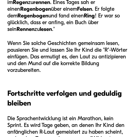
im
Regen
zu
rennen
. Eines Tages sah er
einen
Regenbogen
über einem
Felsen
. Er folgte
dem
Regenbogen
und fand einen
Ring
! Er war so
glücklich, dass er anfing, ein Buch über
sein
Rennen
zu
lesen
."
Wenn Sie solche Geschichten gemeinsam lesen,
pausieren Sie und lassen Sie Ihr Kind die "R"-Wörter
einfügen. Das ermutigt es, den Laut zu antizipieren
und den Mund auf die korrekte Bildung
vorzubereiten.
Fortschritte verfolgen und geduldig
bleiben
Die Sprachentwicklung ist ein Marathon, kein
Sprint. Es wird Tage geben, an denen Ihr Kind den
anfänglichen R-Laut gemeistert zu haben scheint,