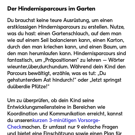
Der Hindernisparcours im Garten
Du brauchst keine teure Ausrüstung, um einen
erstklassigen Hindernisparcours zu erstellen. Nutze,
was du hast: einen Gartenschlauch, auf dem man
wie auf einem Seil balancieren kann, einen Karton,
durch den man kriechen kann, und einen Baum, um
den man herumlaufen kann. Hindernisparcours sind
fantastisch, um „Präpositionen“ zu lehren – Wörter
wie
unter
,
über
,
durch
und
um
. Während dein Kind den
Parcours bewältigt, erzähle, was es tut: „Du
gehst
unter
dem Ast hindurch!“ oder „Jetzt springst
du
über
die Pfütze!“
Um zu überprüfen, ob dein Kind seine
Entwicklungsmeilensteine in Bereichen wie
Koordination und Kommunikation erreicht, kannst
du unseren
kurzen 3-minütigen Vorsorge-
Check
machen. Er umfasst nur 9 einfache Fragen
und bietet eine Einschätzung sowie einen Plan für