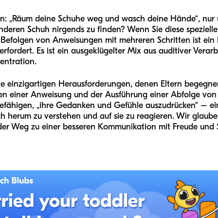
en: „Räum deine Schuhe weg und wasch deine Hände“, nur u
eren Schuh nirgends zu finden? Wenn Sie diese spezielle A
Das Befolgen von Anweisungen mit mehreren Schritten ist ein
rfordert. Es ist ein ausgeklügelter Mix aus auditiver Verar
entration.
ie einzigartigen Herausforderungen, denen Eltern begegne
en einer Anweisung und der Ausführung einer Abfolge von
 befähigen, „ihre Gedanken und Gefühle auszudrücken“ – ei
ch herum zu verstehen und auf sie zu reagieren. Wir glauben
r Weg zu einer besseren Kommunikation mit Freude und Spie