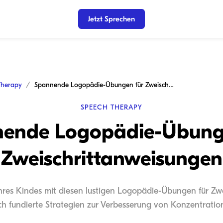
Jetzt Sprechen
Therapy
Spannende Logopädie-Übungen für Zweischrittanweisungen
SPEECH THERAPY
ende Logopädie-Übung
Zweischrittanweisungen
Ihres Kindes mit diesen lustigen Logopädie-Übungen für Z
ich fundierte Strategien zur Verbesserung von Konzentrati