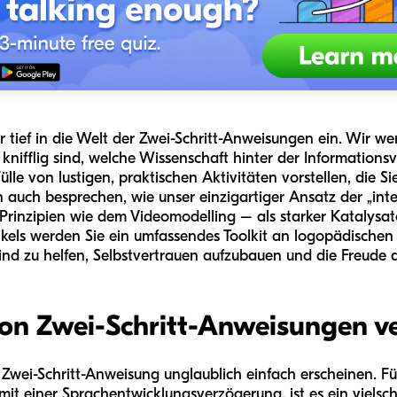
r tief in die Welt der Zwei-Schritt-Anweisungen ein. Wir 
knifflig sind, welche Wissenschaft hinter der Informations
ülle von lustigen, praktischen Aktivitäten vorstellen, die 
auch besprechen, wie unser einzigartiger Ansatz der „intel
Prinzipien wie dem Videomodelling – als starker Katalysato
els werden Sie ein umfassendes Toolkit an logopädischen A
d zu helfen, Selbstvertrauen aufzubauen und die Freude 
von Zwei-Schritt-Anweisungen v
wei-Schritt-Anweisung unglaublich einfach erscheinen. Für
mit einer Sprachentwicklungsverzögerung, ist es ein vielsc