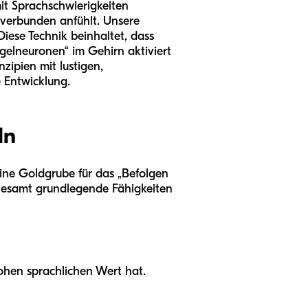
mit Sprachschwierigkeiten
 verbunden anfühlt. Unsere
iese Technik beinhaltet, dass
gelneuronen“ im Gehirn aktiviert
zipien mit lustigen,
e Entwicklung.
ln
eine Goldgrube für das „Befolgen
llesamt grundlegende Fähigkeiten
 hohen sprachlichen Wert hat.