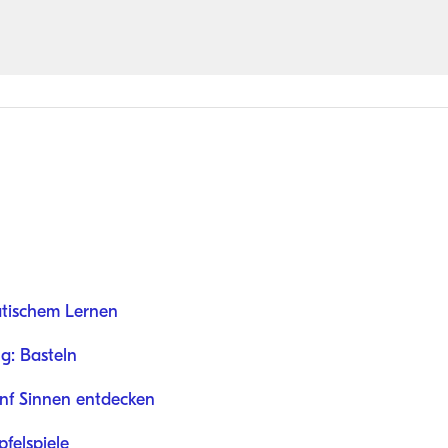
atischem Lernen
g: Basteln
fünf Sinnen entdecken
felspiele