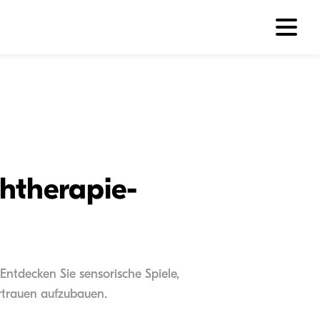
chtherapie-
Entdecken Sie sensorische Spiele,
ertrauen aufzubauen.