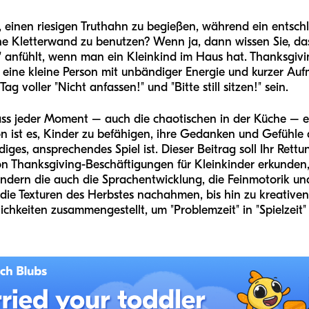
 einen riesigen Truthahn zu begießen, während ein entschl
he Kletterwand zu benutzen? Wenn ja, dann wissen Sie, dass
" anfühlt, wenn man ein Kleinkind im Haus hat. Thanksgivin
r eine kleine Person mit unbändiger Energie und kurzer A
g voller "Nicht anfassen!" und "Bitte still sitzen!" sein.
ass jeder Moment – auch die chaotischen in der Küche – 
on ist es, Kinder zu befähigen, ihre Gedanken und Gefühle 
ges, ansprechendes Spiel ist. Dieser Beitrag soll Ihr Rettun
on Thanksgiving-Beschäftigungen für Kleinkinder erkunden
ondern die auch die Sprachentwicklung, die Feinmotorik und
 die Texturen des Herbstes nachahmen, bis hin zu kreativen
ichkeiten zusammengestellt, um "Problemzeit" in "Spielzeit