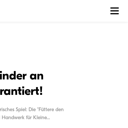
inder an
antiert!
isches Spiel: Die "Füttere den
 Handwerk für Kleine...