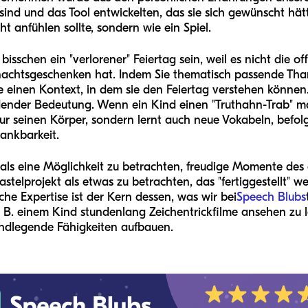
d und das Tool entwickelten, das sie sich gewünscht hätte
ht anfühlen sollte, sondern wie ein Spiel.
bisschen ein "verlorener" Feiertag sein, weil es nicht die o
chtsgeschenken hat. Indem Sie thematisch passende Than
e einen Kontext, in dem sie den Feiertag verstehen können. 
ender Bedeutung. Wenn ein Kind einen "Truthahn-Trab" m
 nur seinen Körper, sondern lernt auch neue Vokabeln, befo
Dankbarkeit.
 als eine Möglichkeit zu betrachten, freudige Momente de
astelprojekt als etwas zu betrachten, das "fertiggestellt" w
he Expertise ist der Kern dessen, was wir bei
Speech Blubs
 B. einem Kind stundenlang Zeichentrickfilme ansehen zu la
ndlegende Fähigkeiten aufbauen.