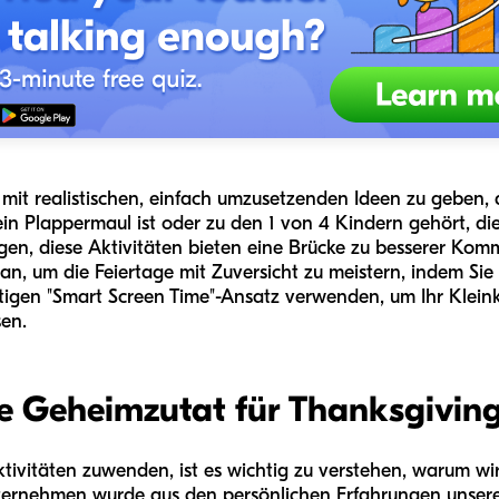
it mit realistischen, einfach umzusetzenden Ideen zu geben, 
 ein Plappermaul ist oder zu den 1 von 4 Kindern gehört, di
gen, diese Aktivitäten bieten eine Brücke zu besserer Ko
lan, um die Feiertage mit Zuversicht zu meistern, indem Si
tigen "Smart Screen Time"-Ansatz verwenden, um Ihr Kleink
sen.
 Geheimzutat für Thanksgiving
ktivitäten zuwenden, ist es wichtig zu verstehen, warum w
ternehmen wurde aus den persönlichen Erfahrungen unserer