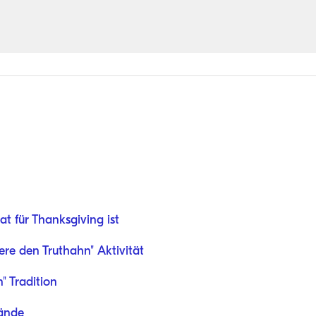
t für Thanksgiving ist
tere den Truthahn" Aktivität
" Tradition
Hände