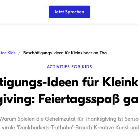
Jetzt Sprechen
s for Kids
Beschäftigungs-Ideen für Kleinkinder an Thanksgiving: Feiertagsspaß garantiert!
ACTIVITIES FOR KIDS
tigungs-Ideen für Kleink
iving: Feiertagsspaß gar
 Warum Spielen die Geheimzutat für Thanksgiving ist Sensor
r virale "Dankbarkeits-Truthahn"-Brauch Kreative Kunst und