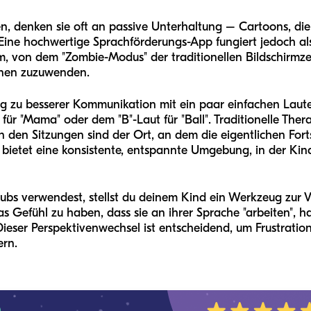
, denken sie oft an passive Unterhaltung – Cartoons, die
ine hochwertige Sprachförderungs-App fungiert jedoch als d
m, von dem "Zombie-Modus" der traditionellen Bildschirm
ernen zuzuwenden.
eg zu besserer Kommunikation mit ein paar einfachen Lauten
für "Mama" oder dem "B"-Laut für "Ball". Traditionelle The
den Sitzungen sind der Ort, an dem die eigentlichen Fortsc
ie bietet eine konsistente, entspannte Umgebung, in der K
ubs verwendest, stellst du deinem Kind ein Werkzeug zur
Gefühl zu haben, dass sie an ihrer Sprache "arbeiten", hab
 Dieser Perspektivenwechsel ist entscheidend, um Frustrat
ern.