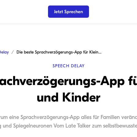
Jetzt Sprechen
Delay
Die beste Sprachverzögerungs-App für Kleinkinder und Kinder
SPEECH DELAY
rachverzögerungs-App fü
und Kinder
rum eine Sprachverzögerungs-App alles für Familien veränd
 und Spiegelneuronen Vom Late Talker zum selbstbewusst