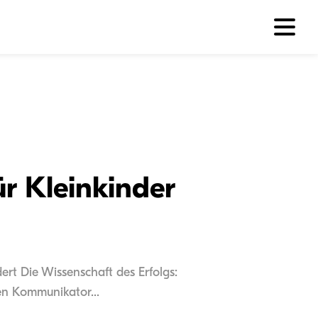
r Kleinkinder
ert Die Wissenschaft des Erfolgs:
en Kommunikator...