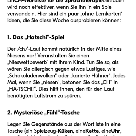
Ein
CH-Wortliste für die Sprachtherapie
Leitfaden
wird noch effektiver, wenn Sie ihn in ein Spiel
verwandeln. Hier sind ein paar „ohne-Lernkarten“-
Ideen, die Sie diese Woche ausprobieren können:
1. Das „Hatschi“-Spiel
Der /ch/-Laut kommt natürlich in der Mitte eines
Niesens vor! Veranstalten Sie einen
„Nieswettbewerb“ mit Ihrem Kind. Tun Sie so, als
wären Sie allergisch gegen etwas Lustiges, wie
„Schokoladenwolken“ oder „karierte Hühner“. Jedes
Mal, wenn Sie „niesen“, betonen Sie das „CH“ in
„HA-TSCHI!“. Dies hilft ihnen, den für den Laut
benötigten Luftstrom zu spüren.
2. Mysteriöse „Fühl“-Tasche
Legen Sie Gegenstände aus der Wortliste in eine
Tasche (ein Spielzeug-
Küken
, eine
Kette
, eine
Uhr
,