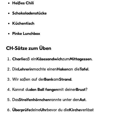
Heißes Chili
Schokoladenstücke
Küchentisch
Pinke Lunchbox
CH-Sätze zum Üben
Charlie
aß ein
Käsesandwich
zum
Mittagessen
.
Die
Lehrerin
machte einen
Haken
an die
Tafel
.
Wir saßen auf der
Bank
am
Strand
.
Kannst du
den Ball fangen
mit deiner
Brust
?
Das
Streifenhörnchen
rannte unter den
Ast
.
Überprüfe
deine
Uhr
bevor du die
Kirche
verlässt