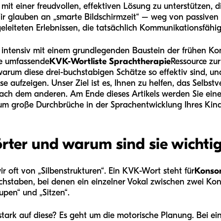
e mit einer freudvollen, effektiven Lösung zu unterstützen, 
Wir glauben an „smarte Bildschirmzeit“ – weg von passiven 
geleiteten Erlebnissen, die tatsächlich Kommunikationsfähi
s intensiv mit einem grundlegenden Baustein der frühen K
e umfassende
KVK-Wortliste Sprachtherapie
Ressource zur
arum diese drei-buchstabigen Schätze so effektiv sind, und
e aufzeigen. Unser Ziel ist es, Ihnen zu helfen, das Selbst
ach dem anderen. Am Ende dieses Artikels werden Sie eine
m große Durchbrüche in der Sprachentwicklung Ihres Kinde
ter und warum sind sie wichti
r oft von „Silbenstrukturen“. Ein KVK-Wort steht für
Konso
Buchstaben, bei denen ein einzelner Vokal zwischen zwei Ko
upen“ und „Sitzen“.
tark auf diese? Es geht um die motorische Planung. Bei ei