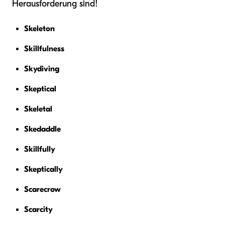
Herausforderung sind!
Skeleton
Skillfulness
Skydiving
Skeptical
Skeletal
Skedaddle
Skillfully
Skeptically
Scarecrow
Scarcity