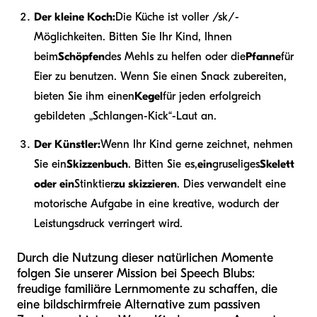
Der kleine Koch:
Die Küche ist voller /sk/-
Möglichkeiten. Bitten Sie Ihr Kind, Ihnen
beim
Schöpfen
des Mehls zu helfen oder die
Pfanne
für
Eier zu benutzen. Wenn Sie einen Snack zubereiten,
bieten Sie ihm einen
Kegel
für jeden erfolgreich
gebildeten „Schlangen-Kick“-Laut an.
Der Künstler:
Wenn Ihr Kind gerne zeichnet, nehmen
Sie ein
Skizzenbuch
. Bitten Sie es,
ein
gruseliges
Skelett
oder ein
Stinktier
zu skizzieren
. Dies verwandelt eine
motorische Aufgabe in eine kreative, wodurch der
Leistungsdruck verringert wird.
Durch die Nutzung dieser natürlichen Momente
folgen Sie unserer Mission bei Speech Blubs:
freudige familiäre Lernmomente zu schaffen, die
eine bildschirmfreie Alternative zum passiven