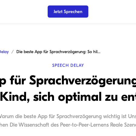
Jetzt Sprechen
Delay
Die beste App für Sprachverzögerung: So hilfst du deinem Kind, sich optimal zu entwickeln
SPEECH DELAY
p für Sprachverzögerung:
Kind, sich optimal zu en
Warum die beste App für Sprachverzögerung wichtig ist Un
ehen Die Wissenschaft des Peer-to-Peer-Lernens Reale Szenar