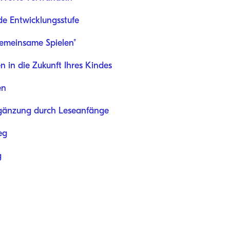
de Entwicklungsstufe
"gemeinsame Spielen"
en in die Zukunft Ihres Kindes
en
rgänzung durch Leseanfänge
eg
g