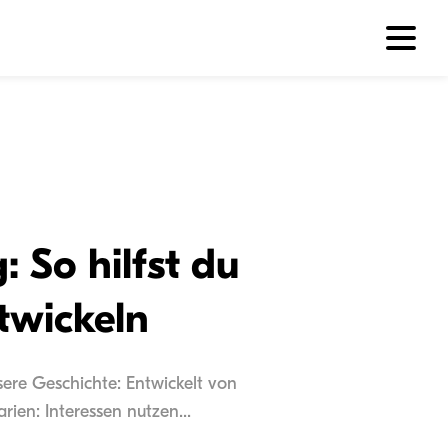
 So hilfst du
twickeln
sere Geschichte: Entwickelt von
ien: Interessen nutzen...