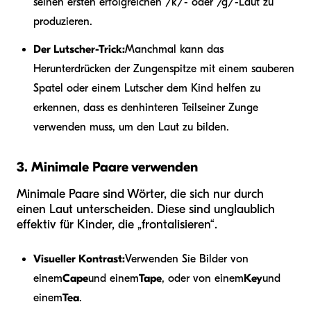
seinen ersten erfolgreichen /k/- oder /g/-Laut zu
produzieren.
Der Lutscher-Trick:
Manchmal kann das
Herunterdrücken der Zungenspitze mit einem sauberen
Spatel oder einem Lutscher dem Kind helfen zu
erkennen, dass es den
hinteren Teil
seiner Zunge
verwenden muss, um den Laut zu bilden.
3. Minimale Paare verwenden
Minimale Paare sind Wörter, die sich nur durch
einen Laut unterscheiden. Diese sind unglaublich
effektiv für Kinder, die „frontalisieren“.
Visueller Kontrast:
Verwenden Sie Bilder von
einem
Cape
und einem
Tape
, oder von einem
Key
und
einem
Tea
.