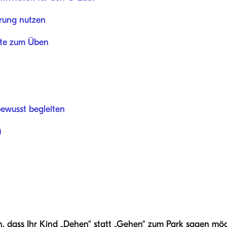
erung nutzen
hte zum Üben
ewusst begleiten
)
n, dass Ihr Kind „Dehen“ statt „Gehen“ zum Park sagen möch