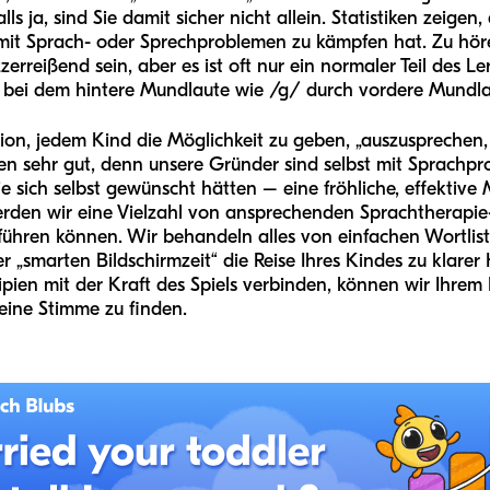
lls ja, sind Sie damit sicher nicht allein. Statistiken zeige
mit Sprach- oder Sprechproblemen zu kämpfen hat. Zu höre
erreißend sein, aber es ist oft nur ein normaler Teil des L
, bei dem hintere Mundlaute wie /g/ durch vordere Mundla
sion, jedem Kind die Möglichkeit zu geben, „auszusprechen,
en sehr gut, denn unsere Gründer sind selbst mit Sprachp
e sich selbst gewünscht hätten – eine fröhliche, effektive
erden wir eine Vielzahl von ansprechenden Sprachtherapie
führen können. Wir behandeln alles von einfachen Wortliste
er „smarten Bildschirmzeit“ die Reise Ihres Kindes zu klar
ipien mit der Kraft des Spiels verbinden, können wir Ihrem
eine Stimme zu finden.