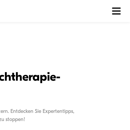
chtherapie-
ern. Entdecken Sie Expertentipps,
 zu stoppen!