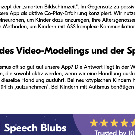
zept der „smarten Bildschirmzeit“. Im Gegensatz zu passive
sere App als aktive Co-Play-Erfahrung konzipiert. Wir nutze
gelneuronen, um Kinder dazu anzuregen, ihre Altersgenoss
sten Methoden, um Kindern mit ASS komplexe Kommunikation
 des Video-Modelings und der S
mus oft so gut auf unsere App? Die Antwort liegt in der W
irn, die sowohl aktiv werden, wenn wir eine Handlung ausf
dieselbe Handlung ausführt. Bei neurotypischen Kindern h
türlich „aufzunehmen“. Bei Kindern mit Autismus benötige