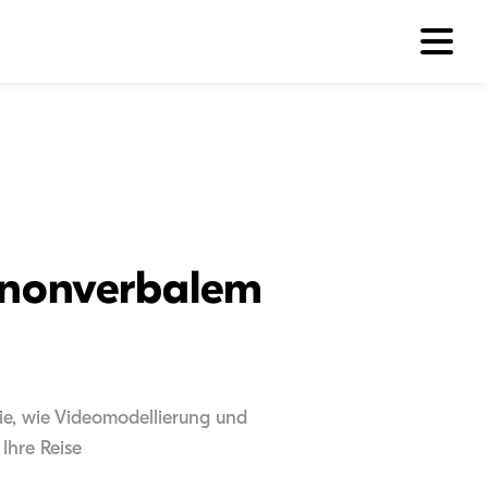
 nonverbalem
ie, wie Videomodellierung und
Ihre Reise