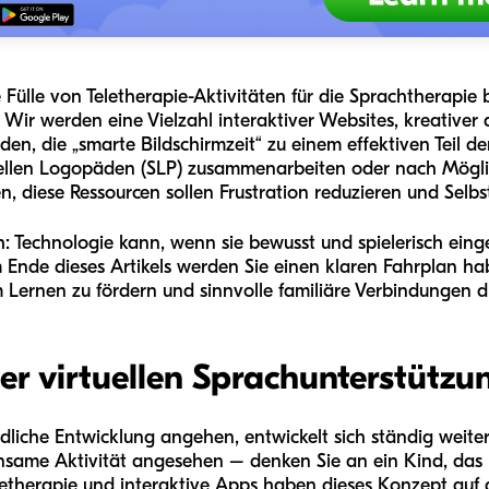
 Fülle von Teletherapie-Aktivitäten für die Sprachtherapie b
r werden eine Vielzahl interaktiver Websites, kreativer di
en, die „smarte Bildschirmzeit“ zu einem effektiven Teil de
nellen Logopäden (SLP) zusammenarbeiten oder nach Möglic
n, diese Ressourcen sollen Frustration reduzieren und Selb
: Technologie kann, wenn sie bewusst und spielerisch einge
Ende dieses Artikels werden Sie einen klaren Fahrplan habe
Lernen zu fördern und sinnvolle familiäre Verbindungen d
er virtuellen Sprachunterstützu
ndliche Entwicklung angehen, entwickelt sich ständig weite
 einsame Aktivität angesehen – denken Sie an ein Kind, das
eletherapie und interaktive Apps haben dieses Konzept auf 