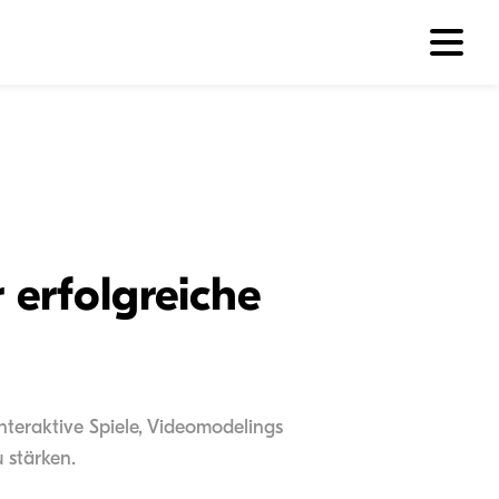
r erfolgreiche
nteraktive Spiele, Videomodelings
 stärken.