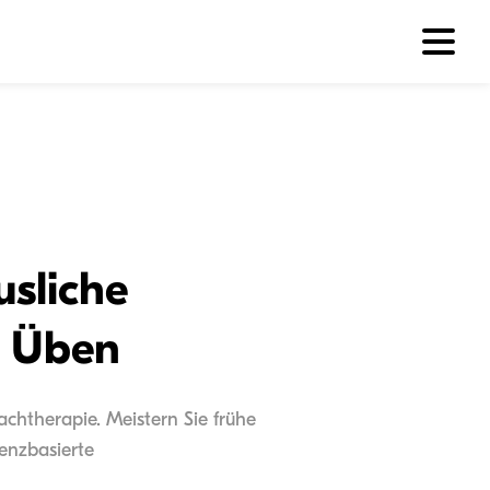
usliche
n Üben
achtherapie. Meistern Sie frühe
enzbasierte