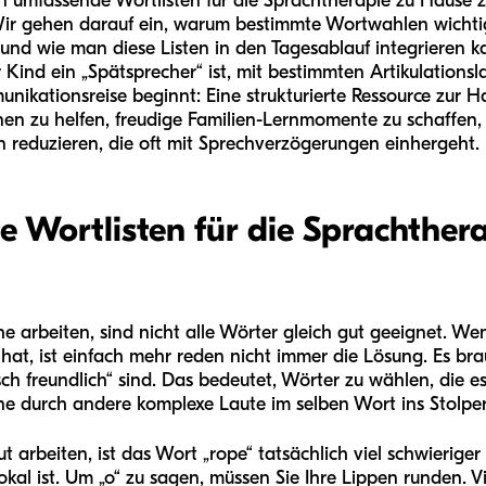
en umfassende Wortlisten für die Sprachtherapie zu Hause z
ir gehen darauf ein, warum bestimmte Wortwahlen wichtig
d wie man diese Listen in den Tagesablauf integrieren ka
Ihr Kind ein „Spätsprecher“ ist, mit bestimmten Artikulations
nikationsreise beginnt: Eine strukturierte Ressource zur H
nen zu helfen, freudige Familien-Lernmomente zu schaffen, 
n reduzieren, die oft mit Sprechverzögerungen einhergeht.
e Wortlisten für die Sprachther
 arbeiten, sind nicht alle Wörter gleich gut geeignet. We
hat, ist einfach mehr reden nicht immer die Lösung. Es bra
ch freundlich“ sind. Das bedeutet, Wörter zu wählen, die e
hne durch andere komplexe Laute im selben Wort ins Stolpe
 arbeiten, ist das Wort „rope“ tatsächlich viel schwierige
okal ist. Um „o“ zu sagen, müssen Sie Ihre Lippen runden. Vi