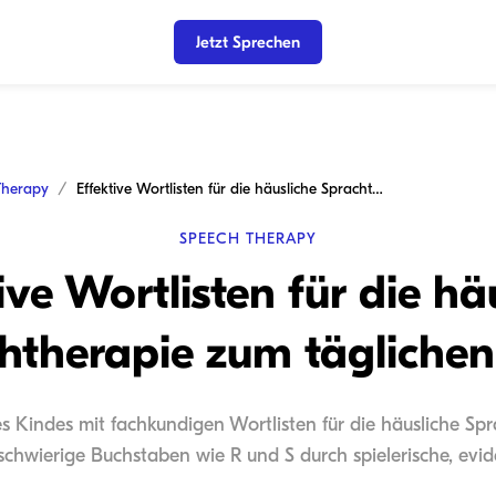
Jetzt Sprechen
Therapy
Effektive Wortlisten für die häusliche Sprachtherapie zum täglichen Üben
SPEECH THERAPY
ive Wortlisten für die hä
htherapie zum tägliche
res Kindes mit fachkundigen Wortlisten für die häusliche Spr
schwierige Buchstaben wie R und S durch spielerische, evid