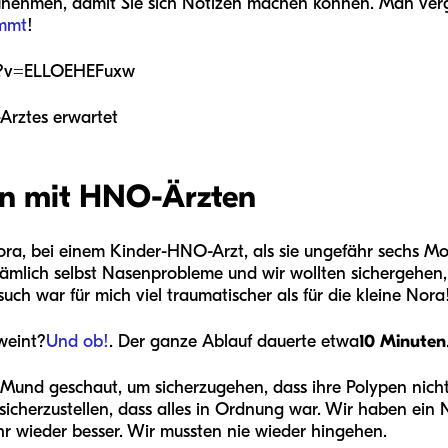
unehmen, damit Sie sich Notizen machen können. Man vergi
ommt
!
h?v=ELLOEHEFuxw
Arztes erwartet
n mit HNO-Ärzten
ora, bei einem Kinder-HNO-Arzt, als sie ungefähr sechs Mon
mlich selbst Nasenprobleme und wir wollten sichergehen, 
uch war für mich viel traumatischer als für die kleine Nora
weint?
Und ob!
. Der ganze Ablauf dauerte etwa
10 Minuten
 Mund geschaut, um sicherzugehen, dass ihre Polypen nich
 sicherzustellen, dass alles in Ordnung war. Wir haben e
r wieder besser. Wir mussten nie wieder hingehen.