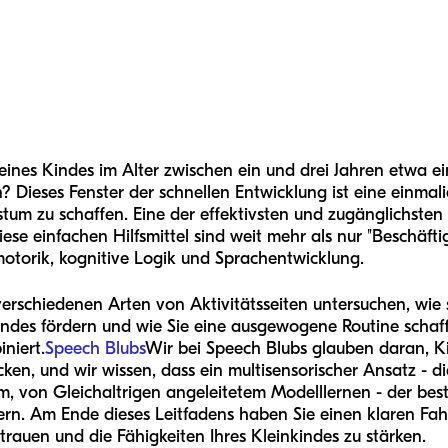
eines Kindes im Alter zwischen ein und drei Jahren etwa ei
Dieses Fenster der schnellen Entwicklung ist eine einmalig
um zu schaffen. Eine der effektivsten und zugänglichsten 
Diese einfachen Hilfsmittel sind weit mehr als nur "Beschäfti
otorik, kognitive Logik und Sprachentwicklung.
verschiedenen Arten von Aktivitätsseiten untersuchen, wie s
indes fördern und wie Sie eine ausgewogene Routine schaffe
iniert.
Speech Blubs
Wir bei Speech Blubs glauben daran, Ki
en, und wir wissen, dass ein multisensorischer Ansatz - 
em, von Gleichaltrigen angeleitetem Modelllernen - der bes
ern. Am Ende dieses Leitfadens haben Sie einen klaren Fa
rtrauen und die Fähigkeiten Ihres Kleinkindes zu stärken.