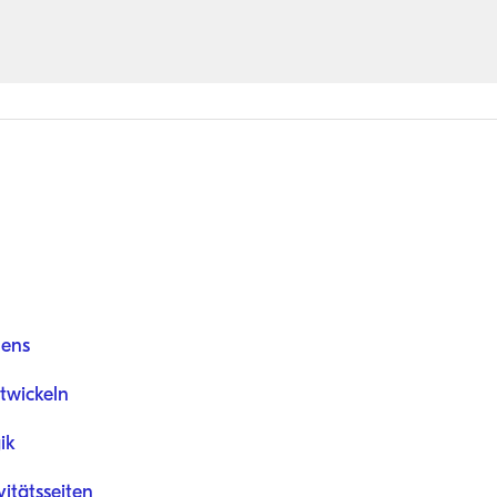
nens
twickeln
ik
itätsseiten