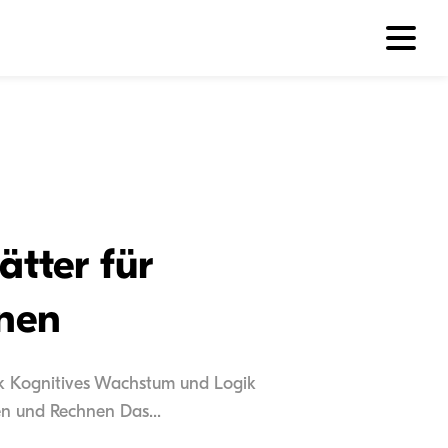
tter für
rnen
rik Kognitives Wachstum und Logik
en und Rechnen Das...