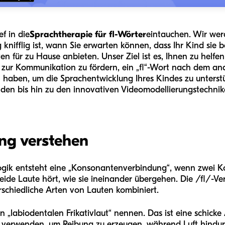
f in die
Sprachtherapie für fl-Wörter
eintauchen. Wir wer
nifflig ist, wann Sie erwarten können, dass Ihr Kind sie b
äten für zu Hause anbieten. Unser Ziel ist es, Ihnen zu helfe
zur Kommunikation zu fördern, ein „fl“-Wort nach dem and
 haben, um die Sprachentwicklung Ihres Kindes zu unterstü
en bis hin zu den innovativen Videomodellierungstechnike
ng verstehen
ogik entsteht eine „Konsonantenverbindung“, wenn zwei 
de Laute hört, wie sie ineinander übergehen. Die /fl/-Ve
erschiedliche Arten von Lauten kombiniert.
n „labiodentalen Frikativlaut“ nennen. Das ist eine schicke
 verwenden, um Reibung zu erzeugen, während Luft hindur