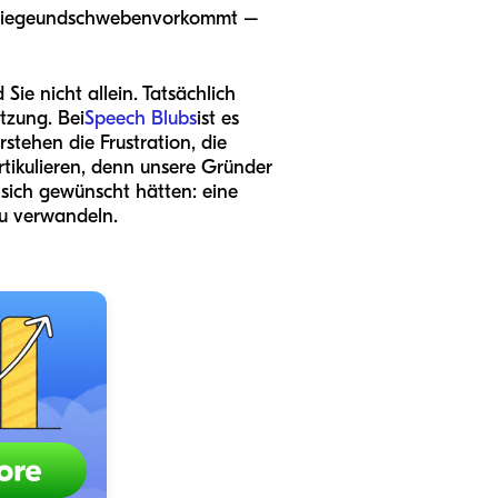
liege
und
schweben
vorkommt –
Sie nicht allein. Tatsächlich
tzung. Bei
Speech Blubs
ist es
stehen die Frustration, die
rtikulieren, denn unsere Gründer
 sich gewünscht hätten: eine
 zu verwandeln.