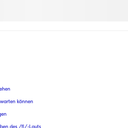
tehen
rwarten können
gen
Üben des /fl/-Lauts