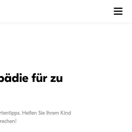
ädie für zu
rtentipps. Helfen Sie Ihrem Kind
prechen!