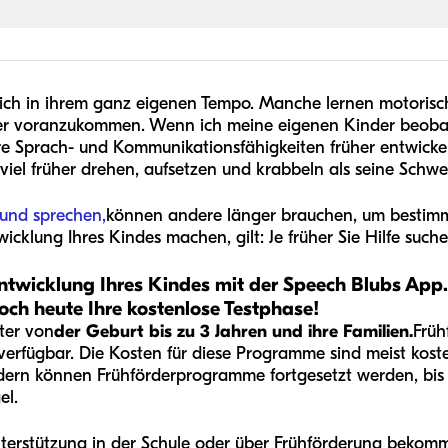
ich in ihrem ganz eigenen Tempo. Manche lernen motorisch
ler voranzukommen. Wenn ich meine eigenen Kinder beobac
hre Sprach- und Kommunikationsfähigkeiten früher entwicke
iel früher drehen, aufsetzen und krabbeln als seine Schwes
 und sprechen,
können andere länger brauchen, um bestimmt
cklung Ihres Kindes machen, gilt: Je früher Sie Hilfe suche
entwicklung Ihres Kindes mit der Speech Blubs App
noch heute Ihre kostenlose Testphase!
lter von
der Geburt bis zu 3 Jahren und ihre Familien.
Früh
rfügbar. Die Kosten für diese Programme sind meist koste
ern können Frühförderprogramme fortgesetzt werden, bis ei
el.
terstützung in der Schule oder über Frühförderung bekommt