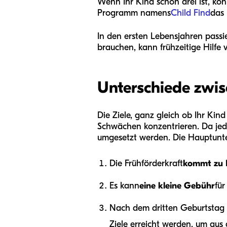
Wenn Ihr Kind schon drei ist, kö
Programm namens
Child Find
das 
In den ersten Lebensjahren passi
brauchen, kann frühzeitige Hilfe v
Unterschiede zwis
Die Ziele, ganz gleich ob Ihr Kin
Schwächen konzentrieren. Da jede
umgesetzt werden. Die Hauptunte
Die Frühförderkraft
kommt zu 
Es kann
eine kleine Gebühr
für
Nach dem dritten Geburtstag 
Ziele erreicht werden, um aus