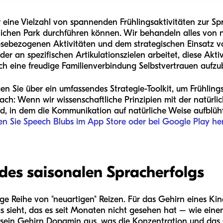
 eine Vielzahl von spannenden Frühlingsaktivitäten zur Sp
tlichen Park durchführen können. Wir behandeln alles von 
esebezogenen Aktivitäten und dem strategischen Einsatz von
der an spezifischen Artikulationszielen arbeitet, diese Akti
rch eine freudige Familienverbindung Selbstvertrauen aufz
n Sie über ein umfassendes Strategie-Toolkit, um Frühlings
ach: Wenn wir wissenschaftliche Prinzipien mit der natürli
d, in dem die Kommunikation auf natürliche Weise aufblüht.
n Sie Speech Blubs im App Store oder bei Google Play he
des saisonalen Spracherfolgs
tige Reihe von "neuartigen" Reizen. Für das Gehirn eines Kin
 sieht, das es seit Monaten nicht gesehen hat – wie eine
t sein Gehirn Dopamin aus, was die Konzentration und das