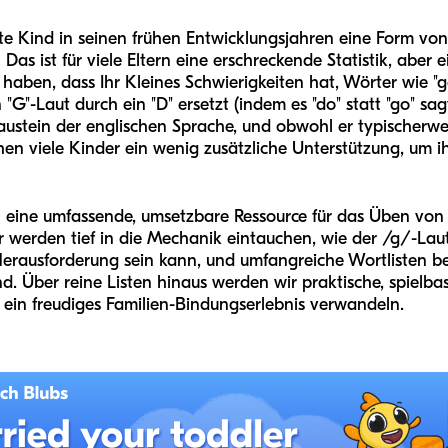
rte Kind in seinen frühen Entwicklungsjahren eine Form vo
s ist für viele Eltern eine erschreckende Statistik, aber e
aben, dass Ihr Kleines Schwierigkeiten hat, Wörter wie "go
"-Laut durch ein "D" ersetzt (indem es "do" statt "go" sagt
austein der englischen Sprache, und obwohl er typischerw
chen viele Kinder ein wenig zusätzliche Unterstützung, um ih
hnen eine umfassende, umsetzbare Ressource für das Üben vo
werden tief in die Mechanik eintauchen, wie der /g/-Laut
Herausforderung sein kann, und umfangreiche Wortlisten ber
d. Über reine Listen hinaus werden wir praktische, spielbasi
n ein freudiges Familien-Bindungserlebnis verwandeln.