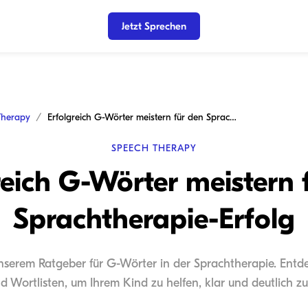
Jetzt Sprechen
Therapy
Erfolgreich G-Wörter meistern für den Sprachtherapie-Erfolg
SPEECH THERAPY
reich G-Wörter meistern 
Sprachtherapie-Erfolg
nserem Ratgeber für G-Wörter in der Sprachtherapie. Entdec
nd Wortlisten, um Ihrem Kind zu helfen, klar und deutlich z