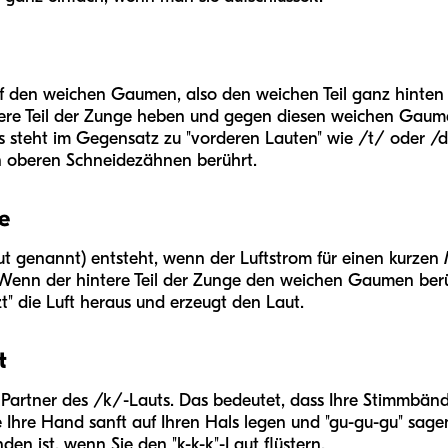
h auf den weichen Gaumen, also den weichen Teil ganz hin
intere Teil der Zunge heben und gegen diesen weichen Gau
ies steht im Gegensatz zu "vorderen Lauten" wie /t/ oder /
en oberen Schneidezähnen berührt.
e
laut genannt) entsteht, wenn der Luftstrom für einen kurze
Wenn der hintere Teil der Zunge den weichen Gaumen berührt
t" die Luft heraus und erzeugt den Laut.
t
" Partner des /k/-Lauts. Das bedeutet, dass Ihre Stimmbänd
 Ihre Hand sanft auf Ihren Hals legen und "gu-gu-gu" sagen.
n ist, wenn Sie den "k-k-k"-Laut flüstern.