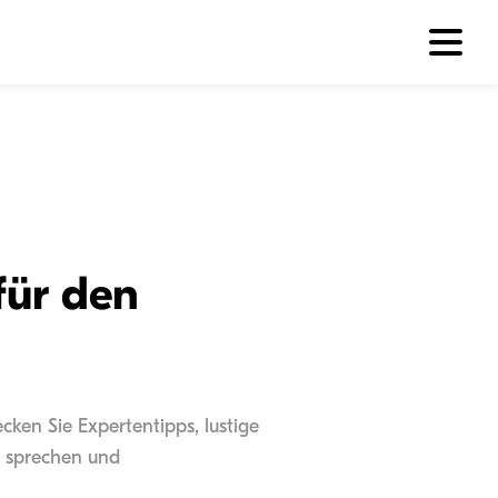
für den
ken Sie Expertentipps, lustige
u sprechen und