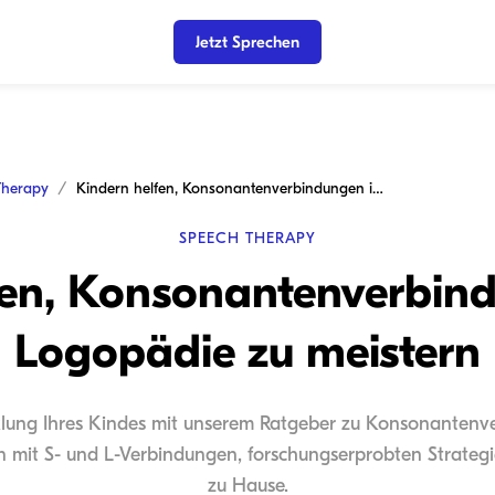
Jetzt Sprechen
Therapy
Kindern helfen, Konsonantenverbindungen in der Logopädie zu meistern
SPEECH THERAPY
fen, Konsonantenverbind
Logopädie zu meistern
klung Ihres Kindes mit unserem Ratgeber zu Konsonantenv
n mit S- und L-Verbindungen, forschungserprobten Strateg
zu Hause.