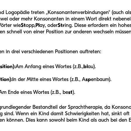
und Logopädie treten „Konsonantenverbindungen“ (auch als
wei oder mehr Konsonanten in einem Wort direkt nebenei
Wörter wie
St
opp,
Pl
ay, oder
Str
ing. Diese erfordern ein hoh
n schnell von einer Position zur anderen wechseln müssen,
in drei verschiedenen Positionen auftreten:
tion):
Am Anfang eines Wortes (z.B.,
bl
au).
tion):
In der Mitte eines Wortes (z.B., A
sp
enbaum).
Am Ende eines Wortes (z.B., be
st
).
n grundlegender Bestandteil der Sprachtherapie, da Konso
sind. Wenn ein Kind damit Schwierigkeiten hat, sinkt oft 
en können. Dies kann sowohl beim Kind als auch bei den Elt