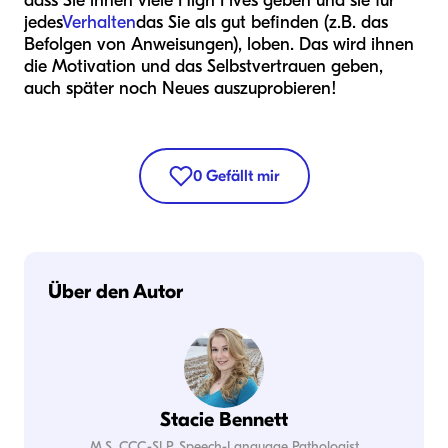
dass Sie ihnen viele High Fives geben und sie für
jedes
Verhalten
das Sie als gut befinden (z.B. das
Befolgen von Anweisungen), loben. Das wird ihnen
die Motivation und das Selbstvertrauen geben,
auch später noch Neues auszuprobieren!
0
Gefällt mir
Über den Autor
Stacie Bennett
M.S. CCC-SLP, Speech-Language Pathologist