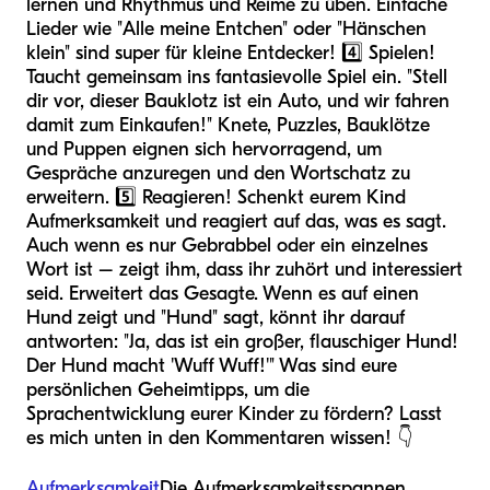
lernen und Rhythmus und Reime zu üben. Einfache
Lieder wie "Alle meine Entchen" oder "Hänschen
klein" sind super für kleine Entdecker! 4️⃣ Spielen!
Taucht gemeinsam ins fantasievolle Spiel ein. "Stell
dir vor, dieser Bauklotz ist ein Auto, und wir fahren
damit zum Einkaufen!" Knete, Puzzles, Bauklötze
und Puppen eignen sich hervorragend, um
Gespräche anzuregen und den Wortschatz zu
erweitern. 5️⃣ Reagieren! Schenkt eurem Kind
Aufmerksamkeit und reagiert auf das, was es sagt.
Auch wenn es nur Gebrabbel oder ein einzelnes
Wort ist – zeigt ihm, dass ihr zuhört und interessiert
seid. Erweitert das Gesagte. Wenn es auf einen
Hund zeigt und "Hund" sagt, könnt ihr darauf
antworten: "Ja, das ist ein großer, flauschiger Hund!
Der Hund macht 'Wuff Wuff!'" Was sind eure
persönlichen Geheimtipps, um die
Sprachentwicklung eurer Kinder zu fördern? Lasst
es mich unten in den Kommentaren wissen! 👇
Aufmerksamkeit
Die Aufmerksamkeitsspannen