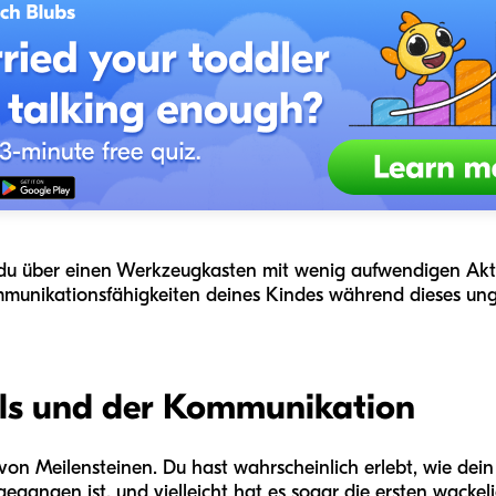
 du über einen Werkzeugkasten mit wenig aufwendigen Aktiv
mmunikationsfähigkeiten deines Kindes während dieses ung
els und der Kommunikation
d von Meilensteinen. Du hast wahrscheinlich erlebt, wie d
egangen ist, und vielleicht hat es sogar die ersten wacke