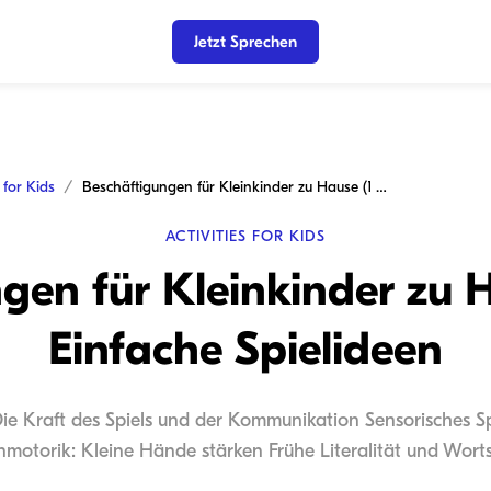
Jetzt Sprechen
s for Kids
Beschäftigungen für Kleinkinder zu Hause (1 Jahr): Einfache Spielideen
ACTIVITIES FOR KIDS
gen für Kleinkinder zu Ha
Einfache Spielideen
 Die Kraft des Spiels und der Kommunikation Sensorisches S
nmotorik: Kleine Hände stärken Frühe Literalität und Worts