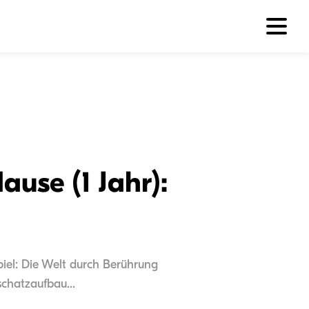
use (1 Jahr):
piel: Die Welt durch Berührung
chatzaufbau...