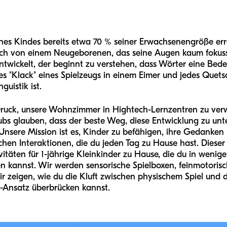
nes Kindes bereits etwa 70 % seiner Erwachsenengröße erre
 sich von einem Neugeborenen, das seine Augen kaum fokus
twickelt, der beginnt zu verstehen, dass Wörter eine Bedeu
es "Klack" eines Spielzeugs in einem Eimer und jedes Quet
guistik ist.
 Druck, unsere Wohnzimmer in Hightech-Lernzentren zu verw
ubs glauben, dass der beste Weg, diese Entwicklung zu unte
. Unsere Mission ist es, Kinder zu befähigen, ihre Gedanke
chen Interaktionen, die du jeden Tag zu Hause hast. Dieser 
itäten für 1-jährige Kleinkinder zu Hause, die du in weni
n kannst. Wir werden sensorische Spielboxen, feinmotori
 zeigen, wie du die Kluft zwischen physischem Spiel und 
"-Ansatz überbrücken kannst.