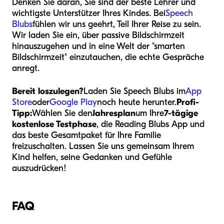
Denken Sie daran, Sie sind der beste Lehrer und
wichtigste Unterstützer Ihres Kindes. Bei
Speech
Blubs
fühlen wir uns geehrt, Teil Ihrer Reise zu sein.
Wir laden Sie ein, über passive Bildschirmzeit
hinauszugehen und in eine Welt der "smarten
Bildschirmzeit" einzutauchen, die echte Gespräche
anregt.
Bereit loszulegen?
Laden Sie Speech Blubs im
App
Store
oder
Google Play
noch heute herunter.
Profi-
Tipp:
Wählen Sie den
Jahresplan
um Ihre
7-tägige
kostenlose Testphase
, die Reading Blubs App und
das beste Gesamtpaket für Ihre Familie
freizuschalten. Lassen Sie uns gemeinsam Ihrem
Kind helfen, seine Gedanken und Gefühle
auszudrücken!
FAQ