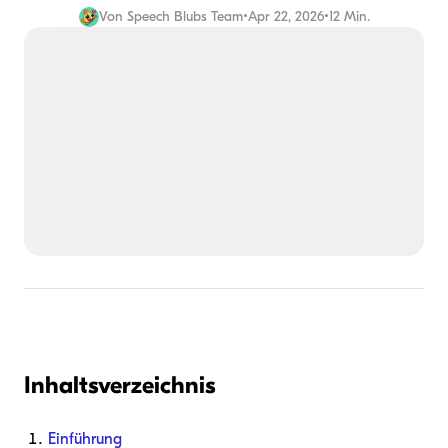
Von
Speech Blubs Team
•
Apr 22, 2026
•
12 Min.
Inhaltsverzeichnis
Einführung