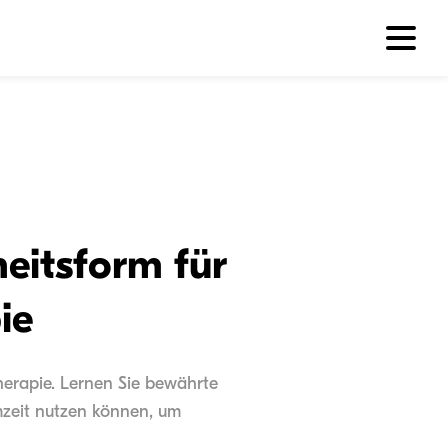
eitsform für
ie
therapie. Lernen Sie bewährte
rmzeit nutzen können, um