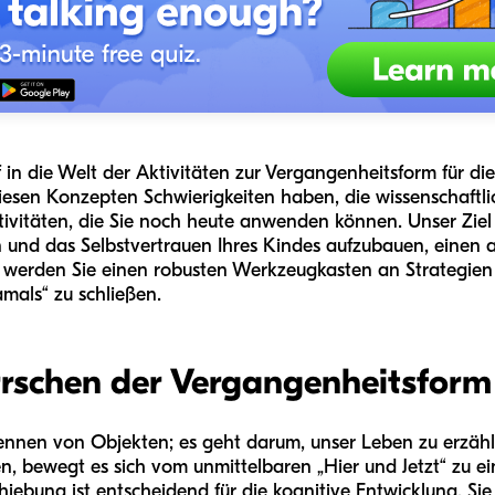
f in die Welt der Aktivitäten zur Vergangenheitsform für d
iesen Konzepten Schwierigkeiten haben, die wissenschaftl
tivitäten, die Sie noch heute anwenden können. Unser Ziel i
 und das Selbstvertrauen Ihres Kindes aufzubauen, einen
s werden Sie einen robusten Werkzeugkasten an Strategien
amals“ zu schließen.
schen der Vergangenheitsform s
ennen von Objekten; es geht darum, unser Leben zu erzähl
, bewegt es sich vom unmittelbaren „Hier und Jetzt“ zu e
hiebung ist entscheidend für die kognitive Entwicklung. Si