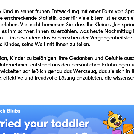
rte Kind in seiner frühen Entwicklung mit einer Form von S
e erschreckende Statistik, aber für viele Eltern ist es auch ei
eben. Vielleicht bemerken Sie, dass Ihr Kleines „Ich spring
lt es ihm schwer, Ihnen zu erzählen, was heute Nachmittag in
n – insbesondere das Beherrschen der Vergangenheitsform
s Kindes, seine Welt mit Ihnen zu teilen.
ssion, Kinder zu befähigen, ihre Gedanken und Gefühle aus
nternehmen entstand aus den persönlichen Erfahrungen un
ickelten schließlich genau das Werkzeug, das sie sich in 
, effektive und freudvolle Lösung anzubieten, die wissensch