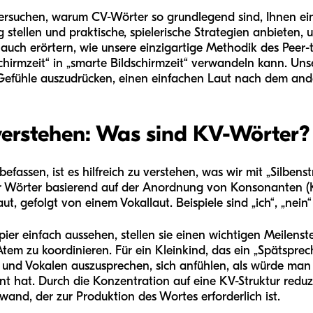
tersuchen, warum CV-Wörter so grundlegend sind, Ihnen ei
tellen und praktische, spielerische Strategien anbieten, u
n auch erörtern, wie unsere einzigartige Methodik des Peer
hirmzeit“ in „smarte Bildschirmzeit“ verwandeln kann. Unser 
efühle auszudrücken, einen einfachen Laut nach dem and
verstehen: Was sind KV-Wörter?
efassen, ist es hilfreich zu verstehen, was wir mit „Silbens
ir Wörter basierend auf der Anordnung von Konsonanten (K
, gefolgt von einem Vokallaut. Beispiele sind „ich“, „nein“
er einfach aussehen, stellen sie einen wichtigen Meilenste
tem zu koordinieren. Für ein Kleinkind, das ein „Spätsprech
nd Vokalen auszusprechen, sich anfühlen, als würde man
nt hat. Durch die Konzentration auf eine KV-Struktur reduz
and, der zur Produktion des Wortes erforderlich ist.