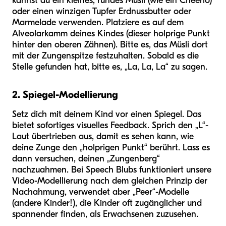
kannst du ein kleines, rundes Müsli (wie ein Cheerio)
oder einen winzigen Tupfer Erdnussbutter oder
Marmelade verwenden. Platziere es auf dem
Alveolarkamm deines Kindes (dieser holprige Punkt
hinter den oberen Zähnen). Bitte es, das Müsli dort
mit der Zungenspitze festzuhalten. Sobald es die
Stelle gefunden hat, bitte es, „La, La, La“ zu sagen.
2. Spiegel-Modellierung
Setz dich mit deinem Kind vor einen Spiegel. Das
bietet sofortiges visuelles Feedback. Sprich den „L“-
Laut übertrieben aus, damit es sehen kann, wie
deine Zunge den „holprigen Punkt“ berührt. Lass es
dann versuchen, deinen „Zungenberg“
nachzuahmen. Bei Speech Blubs funktioniert unsere
Video-Modellierung nach dem gleichen Prinzip der
Nachahmung, verwendet aber „Peer“-Modelle
(andere Kinder!), die Kinder oft zugänglicher und
spannender finden, als Erwachsenen zuzusehen.