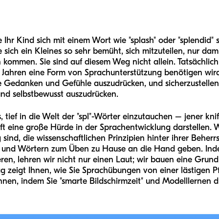
Ihr Kind sich mit einem Wort wie "splash" oder "splendid"
e sich ein Kleines so sehr bemüht, sich mitzuteilen, nur dam
n kommen. Sie sind auf diesem Weg nicht allein. Tatsächlic
en Jahren eine Form von Sprachunterstützung benötigen wird
re Gedanken und Gefühle auszudrücken, und sicherzustelle
 und selbstbewusst auszudrücken.
, tief in die Welt der "spl"-Wörter einzutauchen – jener knif
t eine große Hürde in der Sprachentwicklung darstellen.
sind, die wissenschaftlichen Prinzipien hinter ihrer Beher
n und Wörtern zum Üben zu Hause an die Hand geben. Ind
ren, lehren wir nicht nur einen Laut; wir bauen eine Grund
ag zeigt Ihnen, wie Sie Sprachübungen von einer lästigen Pfl
nen, indem Sie "smarte Bildschirmzeit" und Modelllernen d