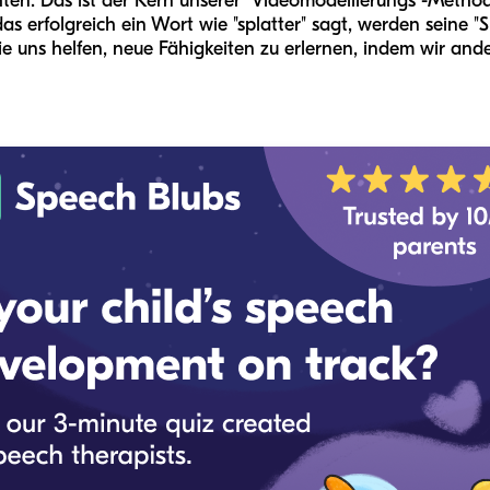
ten. Das ist der Kern unserer "Videomodellierungs"-Metho
as erfolgreich ein Wort wie "splatter" sagt, werden seine "S
 die uns helfen, neue Fähigkeiten zu erlernen, indem wir an