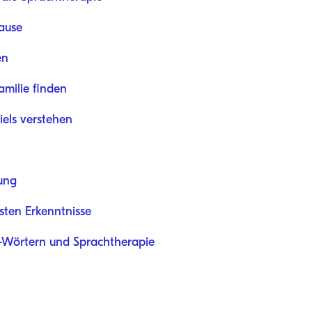
ause
en
amilie finden
els verstehen
ung
ten Erkenntnisse
l-Wörtern und Sprachtherapie