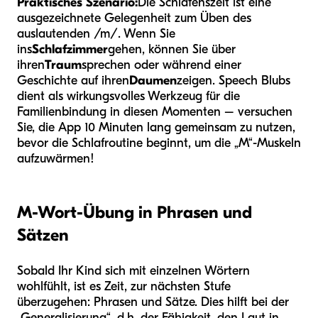
Praktisches Szenario:
Die Schlafenszeit ist eine
ausgezeichnete Gelegenheit zum Üben des
auslautenden /m/. Wenn Sie
ins
Schlafzimmer
gehen, können Sie über
ihren
Traum
sprechen oder während einer
Geschichte auf ihren
Daumen
zeigen. Speech Blubs
dient als wirkungsvolles Werkzeug für die
Familienbindung in diesen Momenten – versuchen
Sie, die App 10 Minuten lang gemeinsam zu nutzen,
bevor die Schlafroutine beginnt, um die „M“-Muskeln
aufzuwärmen!
M-Wort-Übung in Phrasen und
Sätzen
Sobald Ihr Kind sich mit einzelnen Wörtern
wohlfühlt, ist es Zeit, zur nächsten Stufe
überzugehen: Phrasen und Sätze. Dies hilft bei der
„Generalisierung“, d.h. der Fähigkeit, den Laut in