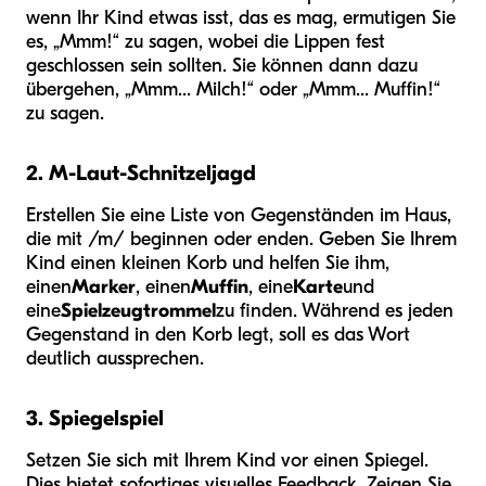
wenn Ihr Kind etwas isst, das es mag, ermutigen Sie
es, „Mmm!“ zu sagen, wobei die Lippen fest
geschlossen sein sollten. Sie können dann dazu
übergehen, „Mmm... Milch!“ oder „Mmm... Muffin!“
zu sagen.
2. M-Laut-Schnitzeljagd
Erstellen Sie eine Liste von Gegenständen im Haus,
die mit /m/ beginnen oder enden. Geben Sie Ihrem
Kind einen kleinen Korb und helfen Sie ihm,
einen
Marker
, einen
Muffin
, eine
Karte
und
eine
Spielzeugtrommel
zu finden. Während es jeden
Gegenstand in den Korb legt, soll es das Wort
deutlich aussprechen.
3. Spiegelspiel
Setzen Sie sich mit Ihrem Kind vor einen Spiegel.
Dies bietet sofortiges visuelles Feedback. Zeigen Sie