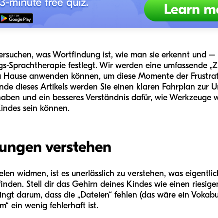
tersuchen, was Wortfindung ist, wie man sie erkennt und 
ngs-Sprachtherapie festlegt. Wir werden eine umfassende „
e zu Hause anwenden können, um diese Momente der Frustra
e dieses Artikels werden Sie einen klaren Fahrplan zur U
aben und ein besseres Verständnis dafür, wie Werkzeuge w
Kindes sein können.
ungen verstehen
elen widmen, ist es unerlässlich zu verstehen, was eigentli
finden. Stell dir das Gehirn deines Kindes wie einen riesig
ngt darum, dass die „Dateien“ fehlen (das wäre ein Vokabu
“ ein wenig fehlerhaft ist.