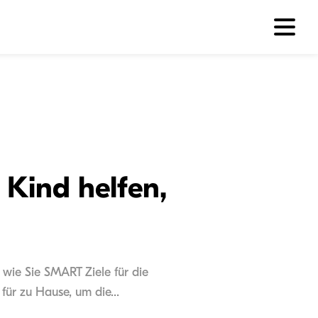
 Kind helfen,
wie Sie SMART Ziele für die
ür zu Hause, um die...