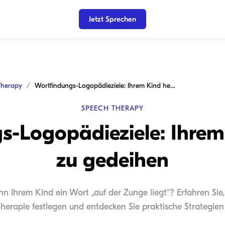
Jetzt Sprechen
Therapy
Wortfindungs-Logopädieziele: Ihrem Kind helfen, zu gedeihen
SPEECH THERAPY
-Logopädieziele: Ihrem
zu gedeihen
n Ihrem Kind ein Wort „auf der Zunge liegt“? Erfahren Sie, 
erapie festlegen und entdecken Sie praktische Strategien f