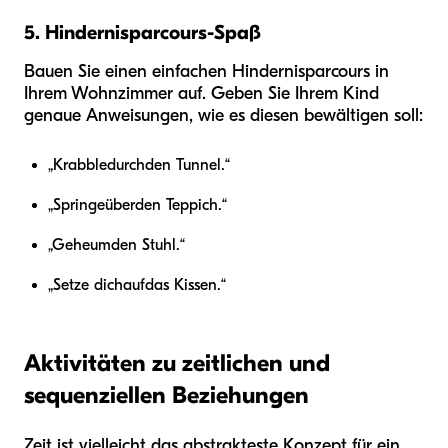
5. Hindernisparcours-Spaß
Bauen Sie einen einfachen Hindernisparcours in
Ihrem Wohnzimmer auf. Geben Sie Ihrem Kind
genaue Anweisungen, wie es diesen bewältigen soll:
„Krabble
durch
den Tunnel.“
„Springe
über
den Teppich.“
„Gehe
um
den Stuhl.“
„Setze dich
auf
das Kissen.“
Aktivitäten zu zeitlichen und
sequenziellen Beziehungen
Zeit ist vielleicht das abstrakteste Konzept für ein