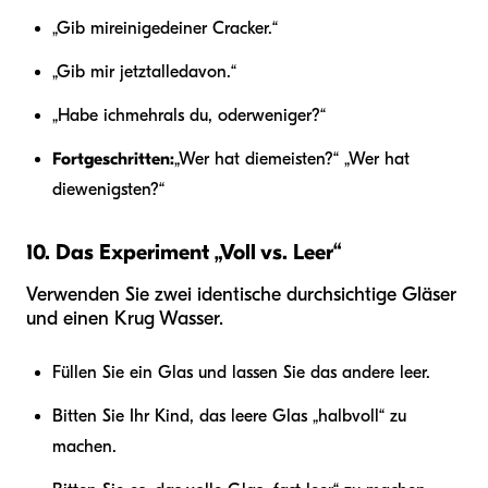
„Gib mir
einige
deiner Cracker.“
„Gib mir jetzt
alle
davon.“
„Habe ich
mehr
als du, oder
weniger
?“
Fortgeschritten:
„Wer hat die
meisten
?“ „Wer hat
die
wenigsten
?“
10. Das Experiment „Voll vs. Leer“
Verwenden Sie zwei identische durchsichtige Gläser
und einen Krug Wasser.
Füllen Sie ein Glas und lassen Sie das andere leer.
Bitten Sie Ihr Kind, das leere Glas „halbvoll“ zu
machen.