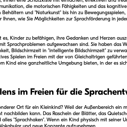
s, Ihnen eine Schatzkiste mit einfachen, effektiven und freu
mmunikation, die motorischen Fähigkeiten und das kogniti
en Behältern und "Naturkunst" bis hin zu Bewegungsspielen,
ir Ihnen, wie Sie Möglichkeiten zur Sprachförderung in je
st es, Kinder zu befähigen, ihre Gedanken und Herzen aus
mit Sprachproblemen aufgewachsen sind. Sie haben das Wer
t, Bildschirmzeit in "intelligente Bildschirmzeit" zu verwa
tives Spielen im Freien mit der von Gleichaltrigen geführte
m Kind eine ganzheitliche Umgebung bieten, in der es sich
elens im Freien für die Sprachen
derer Ort für ein Kleinkind? Weil der Außenbereich ein mul
t nachbilden kann. Das Rascheln der Blätter, das Quietsc
 alles "Sprachhaken". Wenn ein Kind physisch mit seiner Um
s Vokabular und neue Konzepte aufzunehmen.