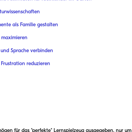
turwissenschaften
te als Familie gestalten
 maximieren
n und Sprache verbinden
Frustration reduzieren
ögen für das "perfekte" Lernspielzeug ausgegeben, nur um f