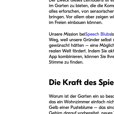
Der Zweck dieses Leitfadens ist e
im Garten zu bieten, die die Ko
alles erforschen, von sensorisch
bringen. Vor allem aber zeigen w
im Freien einbauen können.
Unsere Mission bei
Speech Blubs
i
Weg, weil unsere Gründer selbst 
gewünscht hätten – eine Möglichkei
realen Welt fördert. Indem Sie ak
App kombinieren, können Sie Ihre
Stimme zu finden.
Die Kraft des Spi
Warum ist der Garten ein so beson
das ein Wohnzimmer einfach nich
Gelb einer Pusteblume – das sind
Gehirn darauf vorbereitet, neue