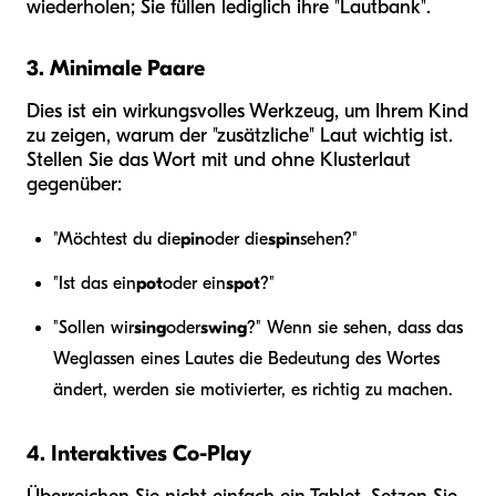
wiederholen; Sie füllen lediglich ihre "Lautbank".
3. Minimale Paare
Dies ist ein wirkungsvolles Werkzeug, um Ihrem Kind
zu zeigen, warum der "zusätzliche" Laut wichtig ist.
Stellen Sie das Wort mit und ohne Klusterlaut
gegenüber:
"Möchtest du die
pin
oder die
spin
sehen?"
"Ist das ein
pot
oder ein
spot
?"
"Sollen wir
sing
oder
swing
?" Wenn sie sehen, dass das
Weglassen eines Lautes die Bedeutung des Wortes
ändert, werden sie motivierter, es richtig zu machen.
4. Interaktives Co-Play