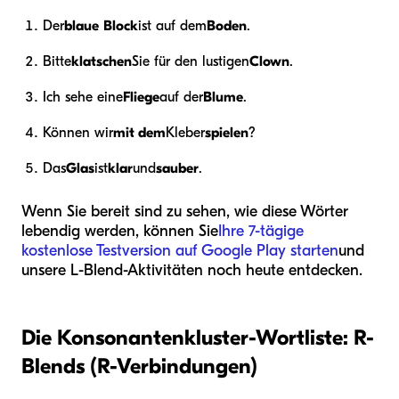
Der
blaue
Block
ist auf dem
Boden
.
Bitte
klatschen
Sie für den lustigen
Clown
.
Ich sehe eine
Fliege
auf der
Blume
.
Können wir
mit dem
Kleber
spielen
?
Das
Glas
ist
klar
und
sauber
.
Wenn Sie bereit sind zu sehen, wie diese Wörter
lebendig werden, können Sie
Ihre 7-tägige
kostenlose Testversion auf Google Play starten
und
unsere L-Blend-Aktivitäten noch heute entdecken.
Die Konsonantenkluster-Wortliste: R-
Blends (R-Verbindungen)