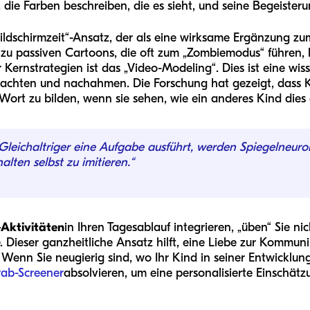
, die Farben beschreiben, die es sieht, und seine Begeisteru
ildschirmzeit“-Ansatz, der als eine wirksame Ergänzung z
 zu passiven Cartoons, die oft zum „Zombiemodus“ führen, 
 Kernstrategien ist das „Video-Modeling“. Dies ist eine wis
bachten und nachahmen. Die Forschung hat gezeigt, dass K
ort zu bilden, wenn sie sehen, wie ein anderes Kind dies e
leichaltriger eine Aufgabe ausführt, werden Spiegelneuron
alten selbst zu imitieren.“
Aktivitäten
in Ihren Tagesablauf integrieren, „üben“ Sie ni
. Dieser ganzheitliche Ansatz hilft, eine Liebe zur Kommun
Wenn Sie neugierig sind, wo Ihr Kind in seiner Entwicklung
rab-Screener
absolvieren, um eine personalisierte Einschätz