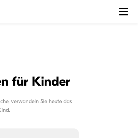
n für Kinder
uche, verwandeln Sie heute das
Kind.