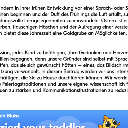
indern in ihrer frühen Entwicklung vor einer Sprach- oder
n beginnen und der Duft des Frühlings die Luft erfüllt, su
utungsvolle Lerngelegenheiten zu verwandeln. Ostern ist e
Farben, flauschigen Häschen und der Aufregung einer verste
n bietet diese Jahreszeit eine Goldgrube an Möglichkeiten,
ission, jedes Kind zu befähigen, „ihre Gedanken und Herzen
ilien begegnen, denn unsere Gründer sind selbst mit Spra
fen, das sie sich gewünscht hätten – eines, das Bildschirm
nsitzung verwandelt. In diesem Beitrag werden wir uns intens
häftigen, die Sie zu Hause durchführen können. Wir werd
Feiertagstraditionen und unsere eigene, wissenschaftlich f
uen zu stärken und Kommunikationsfrustrationen zu reduzi