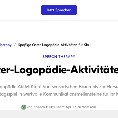
Jetzt Sprechen
Therapy
Spaßige Oster-Logopädie-Aktivitäten für Kinder
SPEECH THERAPY
er-Logopädie-Aktivitäte
ogopädie-Aktivitäten! Von sensorischen Boxen bis zur Eiers
tagsspiel in wertvolle Kommunikationsmeilensteine für Ihr 
Von
Speech Blubs Team
•
Apr 27, 2026
•
15 Min.