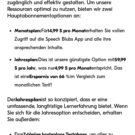
zugänglich und effektiv gestalten. Um unsere
Ressourcen optimal zu nutzen, bieten wir zwei
Hauptabonnementoptionen an:
Monatsplan:
Für
14,99 $ pro Monat
erhalten Sie vollen
Zugriff auf die Speech Blubs App und alle ihre
ansprechenden Inhalte.
Jahresplan:
Dies ist unsere günstigste Option mit
59,99
$ pro Jahr
, was nur
4,99 $ pro Monat
entspricht. Das
ist eine
Ersparnis von 66 %
im Vergleich zum
monatlichen Tarif!
Der
Jahresplan
ist so konzipiert, dass er eine
umfassende, langfristige Lernerfahrung bietet. Wenn
Sie sich für die Jahresoption entscheiden, erhalten
Sie außerdem:
Eine
7-tägige kostenlose Testphase
, um alles zu