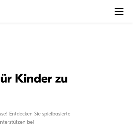
für Kinder zu
use! Entdecken Sie spielbasierte
nterstützen bei