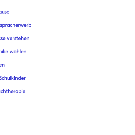
ause
tspracherwerb
sse verstehen
milie wählen
en
Schulkinder
rachtherapie