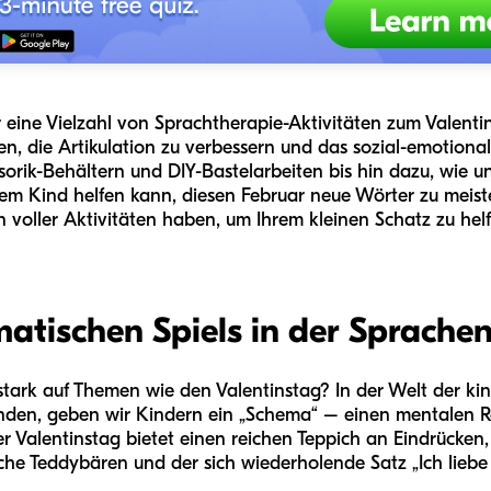
eine Vielzahl von Sprachtherapie-Aktivitäten zum Valentin
ren, die Artikulation zu verbessern und das sozial-emotion
orik-Behältern und DIY-Bastelarbeiten bis hin dazu, wie un
em Kind helfen kann, diesen Februar neue Wörter zu meist
voller Aktivitäten haben, um Ihrem kleinen Schatz zu helf
matischen Spiels in der Sprache
tark auf Themen wie den Valentinstag? In der Welt der kin
nden, geben wir Kindern ein „Schema“ – einen mentalen Ra
er Valentinstag bietet einen reichen Teppich an Eindrücken
che Teddybären und der sich wiederholende Satz „Ich liebe 