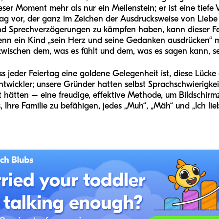
dieser Moment mehr als nur ein Meilenstein; er ist eine tiefe
tag vor, der ganz im Zeichen der Ausdrucksweise von Liebe 
und Sprechverzögerungen zu kämpfen haben, kann dieser 
. Wenn ein Kind „sein Herz und seine Gedanken ausdrücken“ 
 zwischen dem, was es fühlt und dem, was es sagen kann, s
s jeder Feiertag eine goldene Gelegenheit ist, diese Lücke 
ntwickler; unsere Gründer hatten selbst Sprachschwierigkei
hätten – eine freudige, effektive Methode, um Bildschirmze
, Ihre Familie zu befähigen, jedes „Muh“, „Mäh“ und „Ich lie