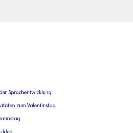
 der Sprachentwicklung
vitäten zum Valentinstag
entinstag
bilden