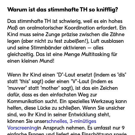
Warum ist das stimmhafte TH so knifflig?
Das stimmhafte TH ist schwierig, weil es ein hohes
Maß an oralmotorischer Koordination erfordert. Ein
Kind muss seine Zunge präzise zwischen die Zähne
legen (aber nicht zu fest zubeißen!), Luft ausblasen
und seine Stimmbänder aktivieren – alles
gleichzeitig. Das ist eine Menge Multitasking für
einen kleinen Mund!
Wenn Ihr Kind einen "D"-Laut ersetzt (indem es "dis"
statt "this" sagt) oder einen "V"-Laut (indem es
"muvver" statt "mother" sagt), ist das ein Zeichen
dafür, dass es den einfachsten Weg zur
Kommunikation sucht. Ein spezielles Werkzeug kann
helfen, diese Lücke zu schließen. Wenn Sie unsicher
sind, wo Ihr Kind in seiner Entwicklung steht,
können Sie unser
schnelles, 3-minütiges
Vorscreening
in Anspruch nehmen. Es umfasst nur 9
einfache Fragen und liefert eine Einschätzung sowie