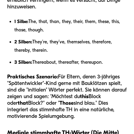
erheblich verringern, wenn es versucht, auf Dinge
hinzuweisen.
1 Silbe:
The, that, than, they, their, them, these, this,
those, though.
2 Silben:
They’re, they’ve, themselves, therefore,
thereby, therein.
3 Silben:
Thereabout, thereafter, thereupon.
Praktisches Szenario:
Für Eltern, deren 3-jähriges
"Spätentwickler"-Kind gerne mit Bauklötzen spielt,
sind die "initialen" Wörter perfekt. Sie können darauf
zeigen und sagen: "Möchtest du
this
Block
oder
that
Block?" oder "
Those
sind blau." Dies
integriert das stimmhafte TH in eine natürliche,
motivierende Spielumgebung.
Mediale stimmhafte TH-Wörter (Die Mitte)