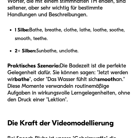
Wörter, die mit einem stimmhaften TH enden, sind
seltener, aber sehr wichtig für bestimmte
Handlungen und Beschreibungen.
1 Silbe:
Bathe, breathe, clothe, lathe, loathe, soothe,
smooth, teethe.
2+ Silben:
Sunbathe, unclothe.
Praktisches Szenario:
Die Badezeit ist die perfekte
Gelegenheit dafür. Sie können sagen: "Jetzt werden
wir
bathe
", oder "Das Wasser fühlt sich
smooth
an."
Diese Momente verwandeln routinemäßige
Aufgaben in wirkungsvolle Lerngelegenheiten, ohne
den Druck einer "Lektion".
Die Kraft der Videomodellierung