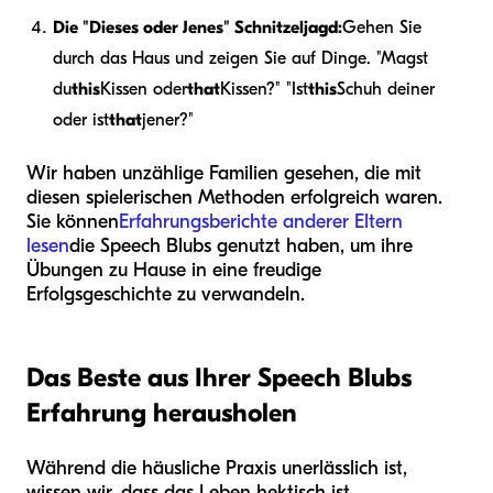
Die "Dieses oder Jenes" Schnitzeljagd:
Gehen Sie
durch das Haus und zeigen Sie auf Dinge. "Magst
du
this
Kissen oder
that
Kissen?" "Ist
this
Schuh deiner
oder ist
that
jener?"
Wir haben unzählige Familien gesehen, die mit
diesen spielerischen Methoden erfolgreich waren.
Sie können
Erfahrungsberichte anderer Eltern
lesen
die Speech Blubs genutzt haben, um ihre
Übungen zu Hause in eine freudige
Erfolgsgeschichte zu verwandeln.
Das Beste aus Ihrer Speech Blubs
Erfahrung herausholen
Während die häusliche Praxis unerlässlich ist,
wissen wir, dass das Leben hektisch ist.