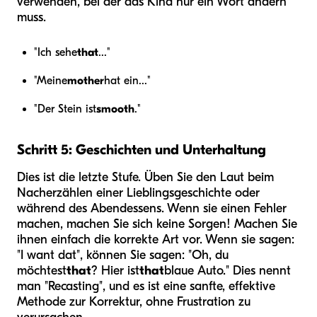
verwenden, bei der das Kind nur ein Wort ändern
muss.
"Ich sehe
that
..."
"Meine
mother
hat ein..."
"Der Stein ist
smooth
."
Schritt 5: Geschichten und Unterhaltung
Dies ist die letzte Stufe. Üben Sie den Laut beim
Nacherzählen einer Lieblingsgeschichte oder
während des Abendessens. Wenn sie einen Fehler
machen, machen Sie sich keine Sorgen! Machen Sie
ihnen einfach die korrekte Art vor. Wenn sie sagen:
"I want dat", können Sie sagen: "Oh, du
möchtest
that
? Hier ist
that
blaue Auto." Dies nennt
man "Recasting", und es ist eine sanfte, effektive
Methode zur Korrektur, ohne Frustration zu