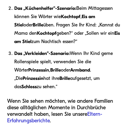
Das „Küchenhelfer“-Szenario:
Beim Mittagessen
können Sie Wörter wie
Kochtopf
,
Eis am
Stiel
oder
Brille
üben. Fragen Sie Ihr Kind: „Kannst du
Mama den
Kochtopf
geben?“ oder „Sollen wir ein
Eis
am Stiel
zum Nachtisch essen?“
Das „Verkleiden“-Szenario:
Wenn Ihr Kind gerne
Rollenspiele spielt, verwenden Sie die
Wörter
Prinzessin
,
Brille
oder
Armband
.
„Die
Prinzessin
hat ihre
Brille
aufgesetzt, um
das
Schloss
zu sehen.“
Wenn Sie sehen möchten, wie andere Familien
diese alltäglichen Momente in Durchbrüche
verwandelt haben, lesen Sie unsere
Eltern-
Erfahrungsberichte
.