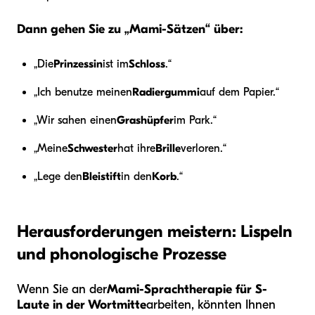
Dann gehen Sie zu „Mami-Sätzen“ über:
„Die
Prinzessin
ist im
Schloss
.“
„Ich benutze meinen
Radiergummi
auf dem Papier.“
„Wir sahen einen
Grashüpfer
im Park.“
„Meine
Schwester
hat ihre
Brille
verloren.“
„Lege den
Bleistift
in den
Korb
.“
Herausforderungen meistern: Lispeln
und phonologische Prozesse
Wenn Sie an der
Mami-Sprachtherapie für S-
Laute in der Wortmitte
arbeiten, könnten Ihnen