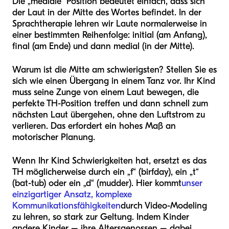
Die „mediale“ Position bedeutet einfach, dass sich
der Laut in der Mitte des Wortes befindet. In der
Sprachtherapie lehren wir Laute normalerweise in
einer bestimmten Reihenfolge: initial (am Anfang),
final (am Ende) und dann medial (in der Mitte).
Warum ist die Mitte am schwierigsten? Stellen Sie es
sich wie einen Übergang in einem Tanz vor. Ihr Kind
muss seine Zunge von einem Laut bewegen, die
perfekte TH-Position treffen und dann schnell zum
nächsten Laut übergehen, ohne den Luftstrom zu
verlieren. Das erfordert ein hohes Maß an
motorischer Planung.
Wenn Ihr Kind Schwierigkeiten hat, ersetzt es das
TH möglicherweise durch ein „f“ (birfday), ein „t“
(bat-tub) oder ein „d“ (mudder). Hier kommt
unser
einzigartiger Ansatz, komplexe
Kommunikationsfähigkeiten
durch Video-Modeling
zu lehren, so stark zur Geltung. Indem Kinder
andere Kinder – ihre Altersgenossen – dabei