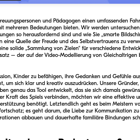
Betreuungspersonen und Pädagogen einen umfassenden Fahrp
 mit mehreren Bedeutungen bieten. Wir werden untersuchen
rungen so herausfordernd sind und wie Sie „smarte Bildsch
n eine Quelle der Freude und des Selbstvertrauens zu ver
eine solide „Sammlung von Zielen“ für verschiedene Entwick
satz – der auf der Video-Modellierung von Gleichaltrigen 
ission, Kinder zu befähigen, ihre Gedanken und Gefühle au
, um sich klar und kreativ auszudrücken. Unsere Gründer, d
ben genau das Tool entwickelt, das sie sich damals gewüns
der Kraft des Spiels verbinden, möchten wir eine effektive u
terstützung benötigt. Letztendlich geht es beim Meistern 
rtschatz; es geht darum, die Liebe zur Kommunikation zu
trationen abbauen und dauerhafte familiäre Bindungen sch