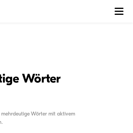
tige Wörter
ür mehrdeutige Wörter mit aktivem
n.