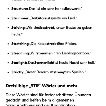
Structure:
„Das ist ein sehr hohes
Bauwerk
.“
Strummer:
„Der
Gitarrist
spielte ein Lied.“
Striving:
„Wir sind
bestrebt
, unser Bestes zu geben
heute.“
Stretching:
„Die Katze
streckt
ihre Pfoten.“
Streaming:
„Wir
streamen
Ihren Lieblingscartoon.“
Starlight:
„Das
Sternenlicht
ist heute Nacht sehr hell.“
Strictly:
„Dieser Bereich ist
streng
zum Spielen.“
Dreisilbige „STR“-Wörter und mehr
Diese Wörter sind für fortgeschrittene Übungen
gedacht und helfen beim allgemeinen
Sprechrhythmus und der Koordination.