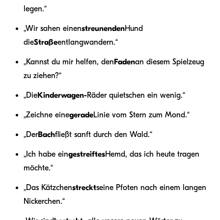
legen.“
„Wir sahen einen
streunenden
Hund
die
Straße
entlangwandern.“
„Kannst du mir helfen, den
Faden
an diesem Spielzeug
zu ziehen?“
„Die
Kinderwagen-
Räder quietschen ein wenig.“
„Zeichne eine
gerade
Linie vom Stern zum Mond.“
„Der
Bach
fließt sanft durch den Wald.“
„Ich habe ein
gestreiftes
Hemd, das ich heute tragen
möchte.“
„Das Kätzchen
streckt
seine Pfoten nach einem langen
Nickerchen.“