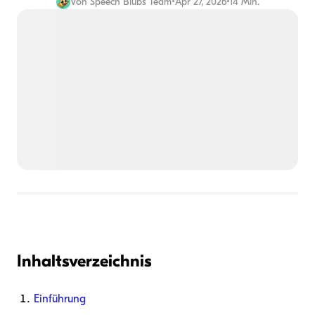
Von
Speech Blubs Team
•
Apr 27, 2026
•
14 Min.
Inhaltsverzeichnis
Einführung