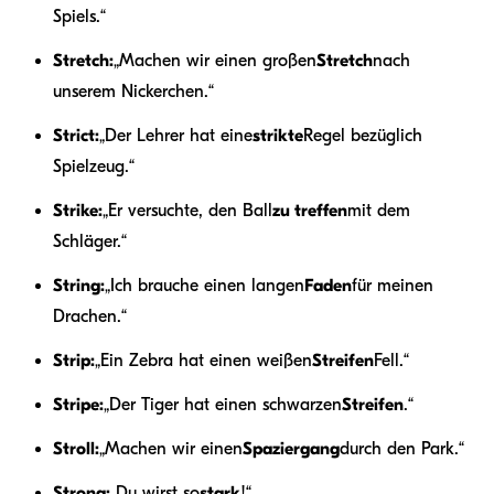
Spiels.“
Stretch:
„Machen wir einen großen
Stretch
nach
unserem Nickerchen.“
Strict:
„Der Lehrer hat eine
strikte
Regel bezüglich
Spielzeug.“
Strike:
„Er versuchte, den Ball
zu treffen
mit dem
Schläger.“
String:
„Ich brauche einen langen
Faden
für meinen
Drachen.“
Strip:
„Ein Zebra hat einen weißen
Streifen
Fell.“
Stripe:
„Der Tiger hat einen schwarzen
Streifen
.“
Stroll:
„Machen wir einen
Spaziergang
durch den Park.“
Strong:
„Du wirst so
stark
!“