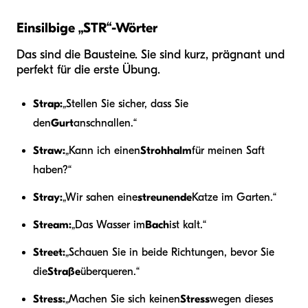
Einsilbige „STR“-Wörter
Das sind die Bausteine. Sie sind kurz, prägnant und
perfekt für die erste Übung.
Strap:
„Stellen Sie sicher, dass Sie
den
Gurt
anschnallen.“
Straw:
„Kann ich einen
Strohhalm
für meinen Saft
haben?“
Stray:
„Wir sahen eine
streunende
Katze im Garten.“
Stream:
„Das Wasser im
Bach
ist kalt.“
Street:
„Schauen Sie in beide Richtungen, bevor Sie
die
Straße
überqueren.“
Stress:
„Machen Sie sich keinen
Stress
wegen dieses