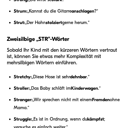
Strum:
„Kannst du die Gitarre
anschlagen
?“
Strut:
„Der Hahn
stolziert
gerne herum.“
Zweisilbige „STR“-Wörter
Sobald Ihr Kind mit den kürzeren Wörtern vertraut
ist, können Sie etwas mehr Komplexität mit
mehrsilbigen Wörtern einführen.
Stretchy:
„Diese Hose ist sehr
dehnbar
.“
Stroller:
„Das Baby schläft im
Kinderwagen
.“
Stranger:
„Wir sprechen nicht mit einem
Fremden
ohne
Mama.“
Struggle:
„Es ist in Ordnung, wenn du
kämpfst
;
versuche es einfach weiter.“