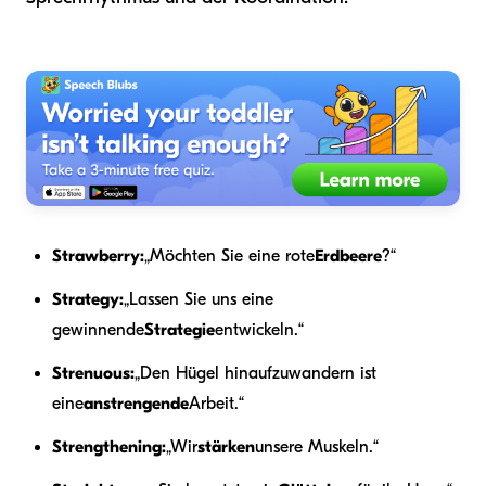
Strawberry:
„Möchten Sie eine rote
Erdbeere
?“
Strategy:
„Lassen Sie uns eine
gewinnende
Strategie
entwickeln.“
Strenuous:
„Den Hügel hinaufzuwandern ist
eine
anstrengende
Arbeit.“
Strengthening:
„Wir
stärken
unsere Muskeln.“